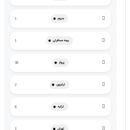
بدروم
1
بیمه مسافرتی
1
پرواز
30
ترابزون
2
ترکیه
6
تهران
2