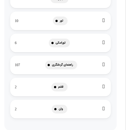
تور
10
توراسکی
6
راهنمای گردشگری
107
قشم
2
وان
2