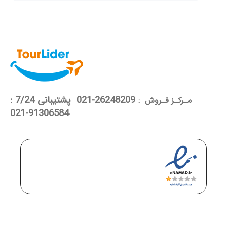
26248209-021 پشتیبانی 7/24 :
مـرکـز فـروش :
91306584-021