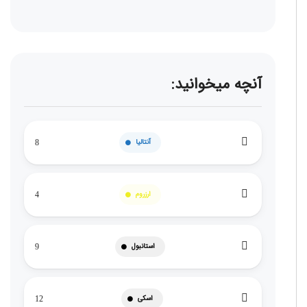
آنچه میخوانید:
آنتالیا
8
ارزروم
4
استانبول
9
اسکی
12