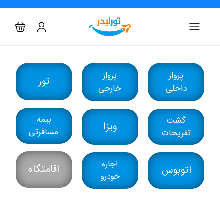
پرواز
پرواز
تور
داخلی
خارجی
بیمه
گشت
ویزا
مسافرتی
تفریحات
اجاره
اقامتگاه
اتوبوس
خودرو