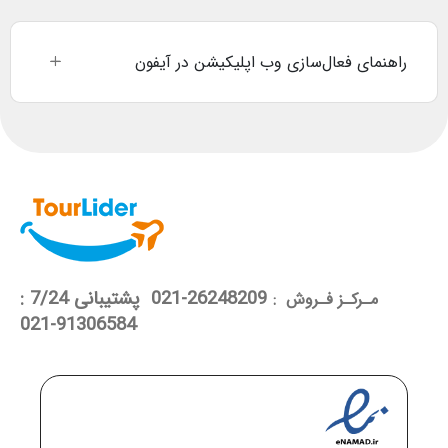
راهنمای فعال‌سازی وب اپلیکیشن در آیفون
26248209-021 پشتیبانی 7/24 :
مـرکـز فـروش :
91306584-021