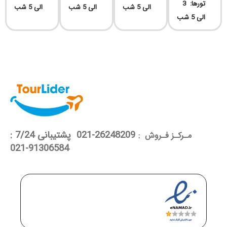
تورها: 3
الی 5 شب
الی 5 شب
الی 5 شب
الی 5 شب
26248209-021 پشتیبانی 7/24 :
مـرکـز فـروش :
91306584-021