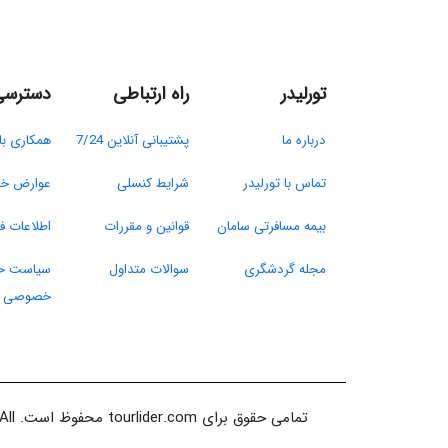
تورلیدر
راه ارتباطی
دسترسی
درباره ما​
پشتیبانی آنلاین 7/24
همکاری با 
تماس با تورلیدر​
شرایط کنسلی​
عوارض خر
بیمه مسافرتی سامان
قوانین و مقررات​
اطلاعات فر
مجله گردشگری
سوالات متداول​
سیاست ح
خصوصی​
تمامی