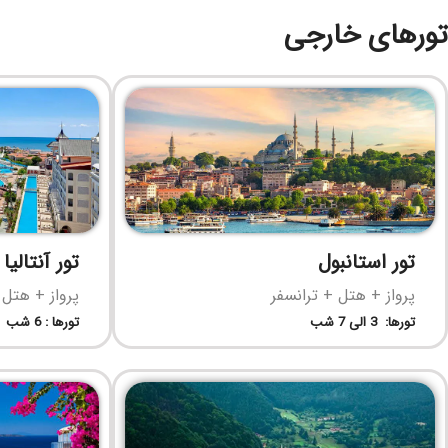
تورهای خارجی
تور استانبول
تور آنتالیا
پرواز + هتل + ترانسفر
پرواز + هتل 
تورها: 3 الی 7 شب
تورها : 6 شب