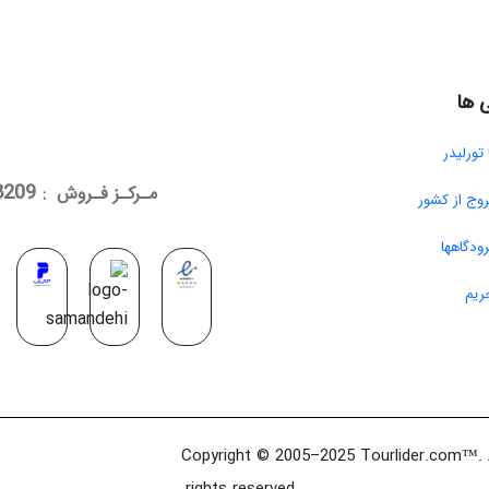
 ها
تورلیدر
26248209-021 پشتیبانی 7/24 : 91306584-021
مـرکـز فـروش :
وج از کشور
ودگاهها
ریم
 حقوق برای tourlider.com محفوظ است. Copyright © 2005–2025 Tourlider.com™. All