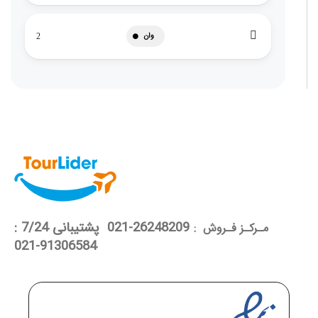
وان
2
26248209-021 پشتیبانی 7/24 :
مـرکـز فـروش :
91306584-021