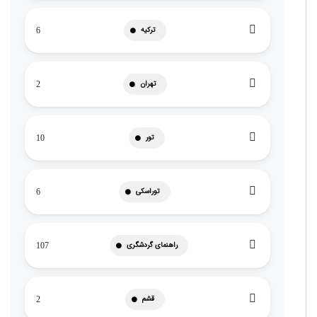
ترکیه
6
تهران
2
تور
10
توراسکی
6
راهنمای گردشگری
107
قشم
2