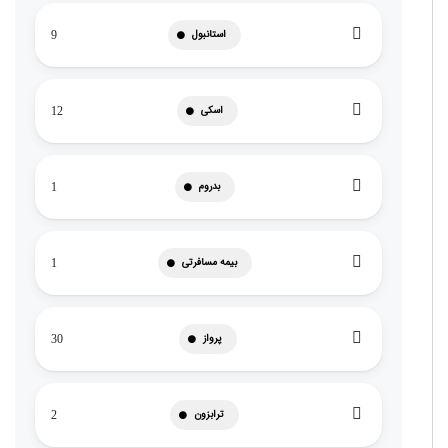
استانبول
9
اسکی
12
بدروم
1
بیمه مسافرتی
1
پرواز
30
ترابزون
2