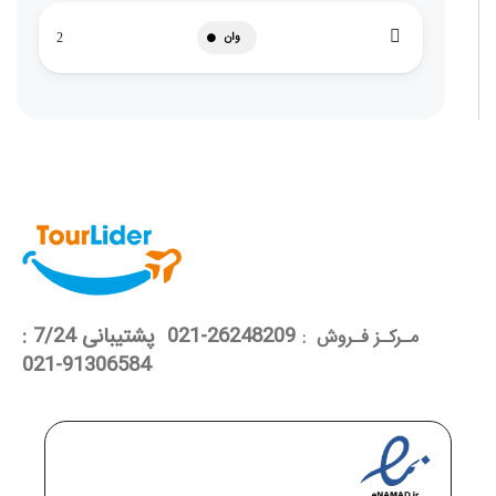
وان
2
26248209-021 پشتیبانی 7/24 :
مـرکـز فـروش :
91306584-021