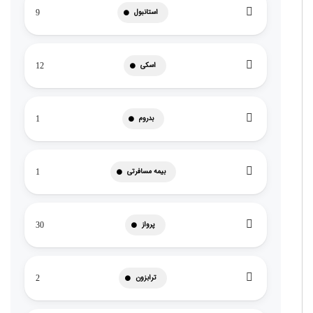
استانبول
9
اسکی
12
بدروم
1
بیمه مسافرتی
1
پرواز
30
ترابزون
2