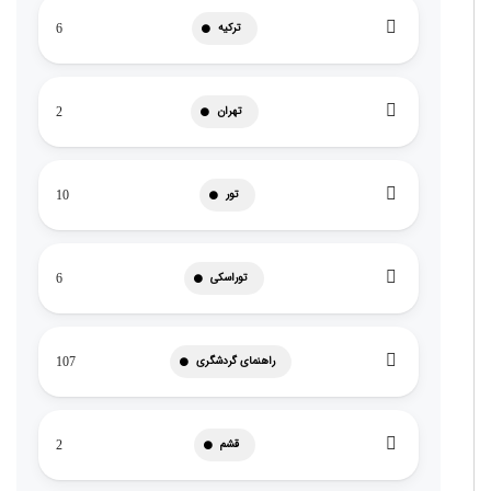
ترکیه
6
تهران
2
تور
10
توراسکی
6
راهنمای گردشگری
107
قشم
2