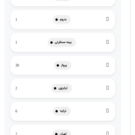
بدروم
1
بیمه مسافرتی
1
پرواز
30
ترابزون
2
ترکیه
6
تهران
2