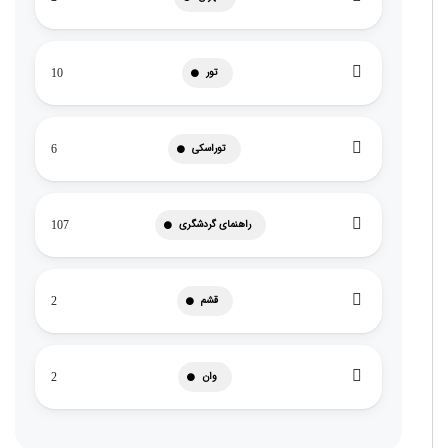
تور
10
توراسکی
6
راهنمای گردشگری
107
قشم
2
وان
2