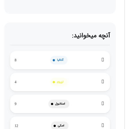
آنچه میخوانید:
آنتالیا
8
ارزروم
4
استانبول
9
اسکی
12