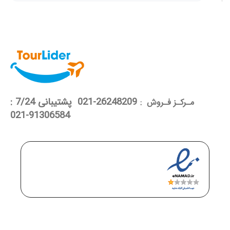
26248209-021 پشتیبانی 7/24 :
مـرکـز فـروش :
91306584-021