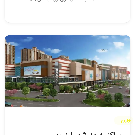
ارزروم