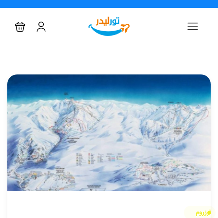
ارزروم