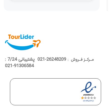
26248209-021 پشتیبانی 7/24 :
مـرکـز فـروش :
91306584-021