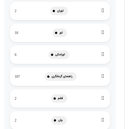
تهران
2
تور
10
توراسکی
6
راهنمای گردشگری
107
قشم
2
وان
2