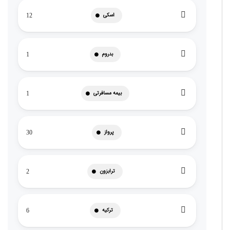
اسکی
12
بدروم
1
بیمه مسافرتی
1
پرواز
30
ترابزون
2
ترکیه
6