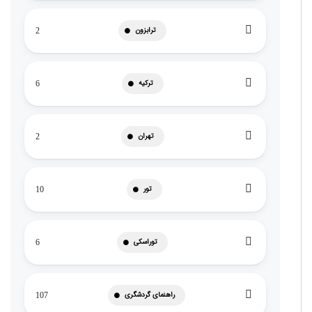
ترابزون
2
ترکیه
6
تهران
2
تور
10
توراسکی
6
راهنمای گردشگری
107