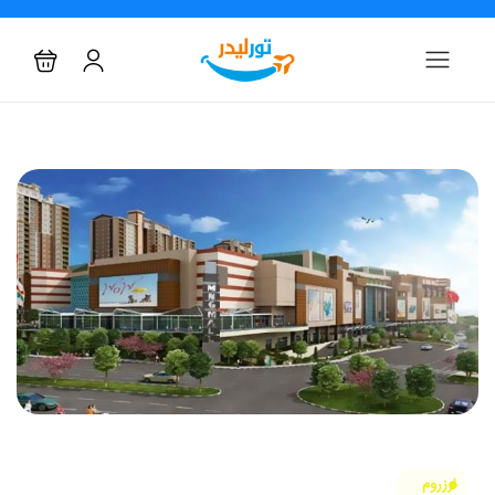
ارزروم