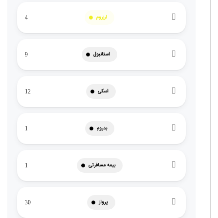
ارزروم
4
استانبول
9
اسکی
12
بدروم
1
بیمه مسافرتی
1
پرواز
30