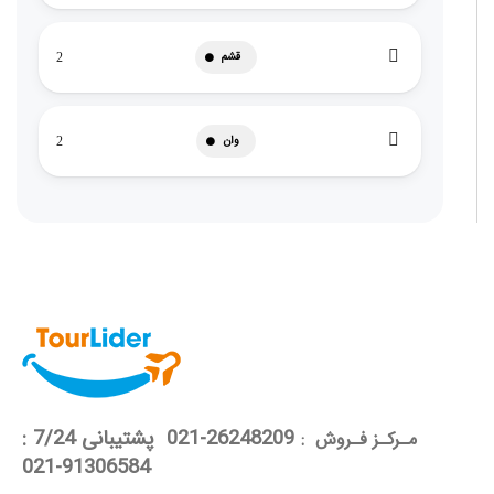
قشم
2
وان
2
26248209-021 پشتیبانی 7/24 :
مـرکـز فـروش :
91306584-021