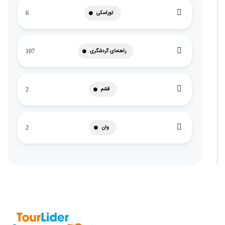
توراسکی
6
راهنمای گردشگری
107
قشم
2
وان
2