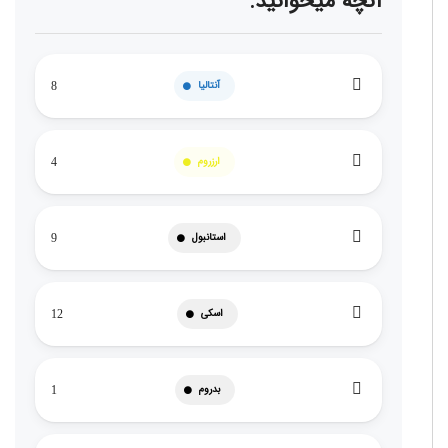
آنچه میخوانید:
آنتالیا
8
ارزروم
4
استانبول
9
اسکی
12
بدروم
1