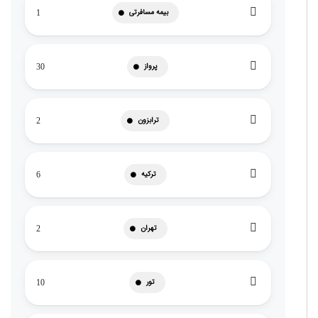
بیمه مسافرتی
1
پرواز
30
ترابزون
2
ترکیه
6
تهران
2
تور
10