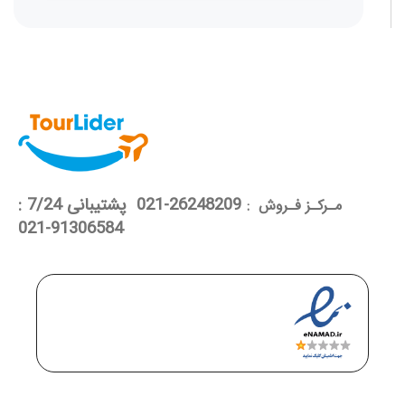
26248209-021 پشتیبانی 7/24 :
مـرکـز فـروش :
91306584-021