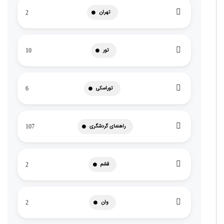
تهران
2
تور
10
توراسکی
6
راهنمای گردشگری
107
قشم
2
وان
2