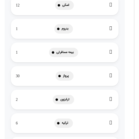
اسکی
12
بدروم
1
بیمه مسافرتی
1
پرواز
30
ترابزون
2
ترکیه
6