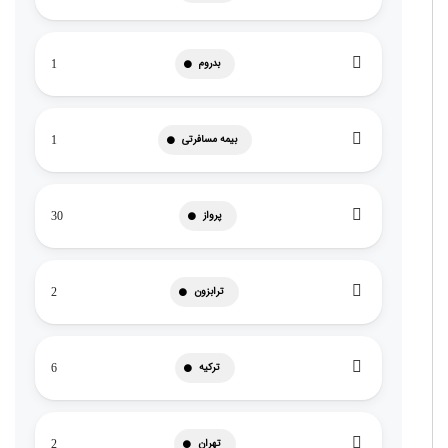
بدروم
1
بیمه مسافرتی
1
پرواز
30
ترابزون
2
ترکیه
6
تهران
2