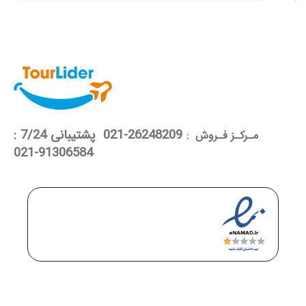
26248209-021 پشتیبانی 7/24 :
مـرکـز فـروش :
91306584-021