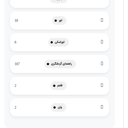
تور
10
توراسکی
6
راهنمای گردشگری
107
قشم
2
وان
2