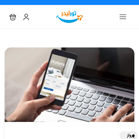
پرواز