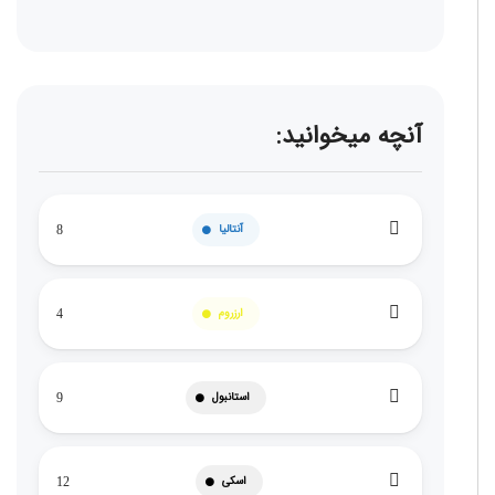
آنچه میخوانید:
آنتالیا
8
ارزروم
4
استانبول
9
اسکی
12