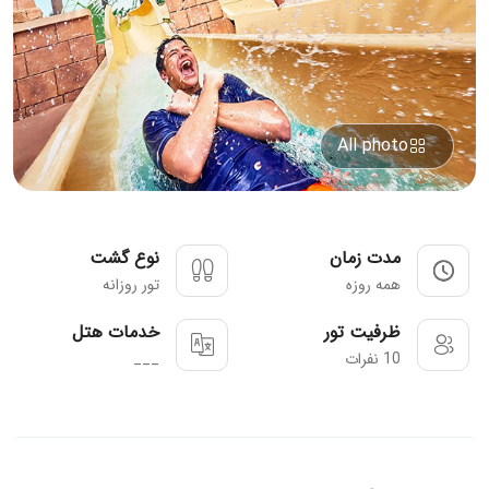
All photo
مدت زمان
نوع گشت
همه روزه
تور روزانه
ظرفیت تور
خدمات هتل
10 نفرات
___