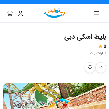
بلیط اسکی دبی
0
امارات . دبی