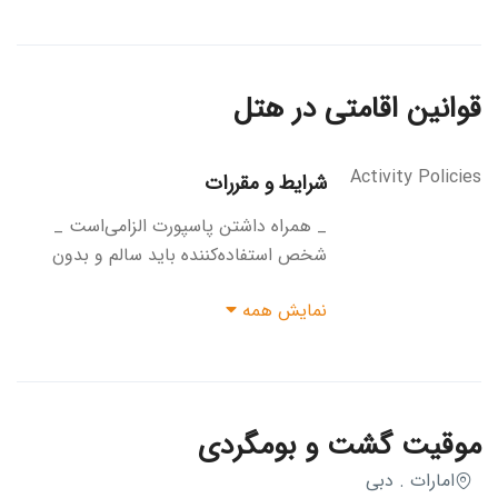
قوانین اقامتی در هتل
Activity Policies
شرایط و مقررات
_ همراه داشتن پاسپورت الزامی‌است _
شخص استفاده‌کننده باید سالم و بدون
بیماری باشد. _ برخی از سواری‌ها و وسایل
نمایش همه
محدودیت‌های قد و وزن دارند. _ خوردن و
نوشیدن تنها در کافه Avalanche Café و
رستوران North 28 مجاز است. _ ورود
کودکان زیر دو سال به دلیل مسائل سلامتی
و ایمنی مجاز نیست. _ کودکان زیر ۱۴ سال
موقیت گشت و بومگردی
باید توسط بزرگسال همراهی شوند. _
امارات . دبی
حداقل سن برای آموزش اسکی ۳ سال و