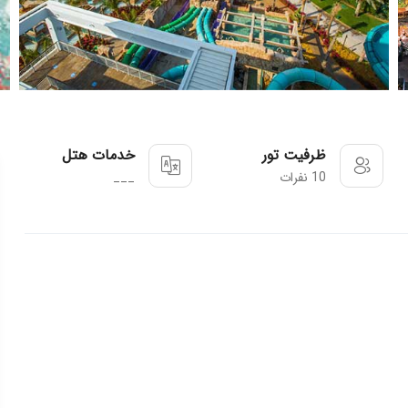
ظرفیت تور
خدمات هتل
10 نفرات
___