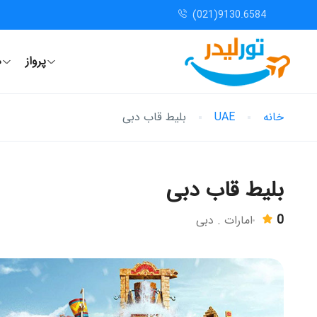
(021)9130.6584
پرواز
ه
خانه
UAE
بلیط قاب دبی
بلیط قاب دبی
0
امارات . دبی