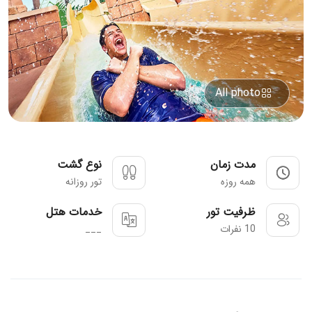
All photo
مدت زمان
نوع گشت
همه روزه
تور روزانه
ظرفیت تور
خدمات هتل
10 نفرات
___