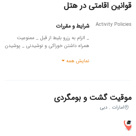
قوانین اقامتی در هتل
Activity Policies
شرایط و مقررات
_ الزام به رزرو بلیط از قبل _ ممنوعیت
همراه داشتن خوراکی و نوشیدنی _ پوشیدن
لباس مناسب _ ممنوعیت عکاسی با فلش
نمایش همه
در برخی از بخش‌ها _ عدم امکان استرداد
بلیط پس از خرید _ رعایت تمامی
دستورالعمل‌های ارائه‌شده توسط کارکنان _
ورود کودکان زیر ۳ سال رایگان است
موقیت گشت و بومگردی
امارات . دبی