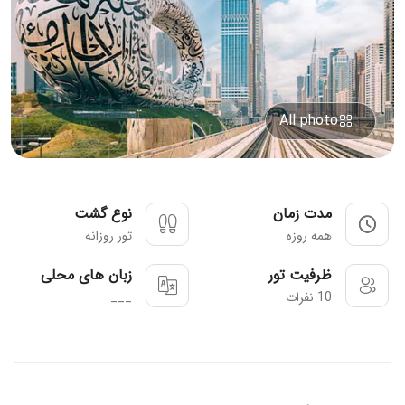
All photo
مدت زمان
نوع گشت
همه روزه
تور روزانه
ظرفیت تور
زبان های محلی
10 نفرات
___