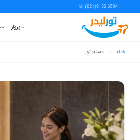
(021)9130.6584
پرواز
ه
خانه
دسته:
تور