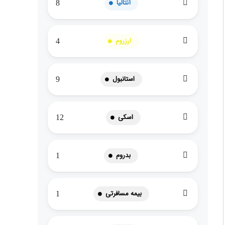
آنتالیا
8
ارزروم
4
استانبول
9
اسکی
12
بدروم
1
بیمه مسافرتی
1