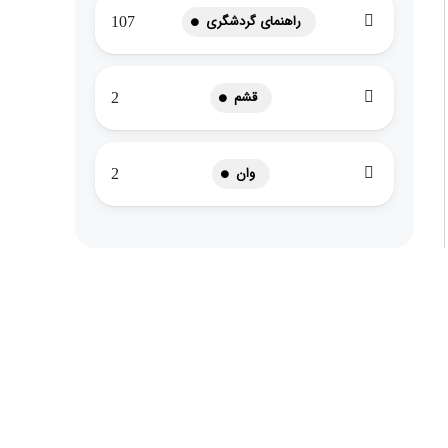
راهنمای گردشگری
107
قشم
2
وان
2