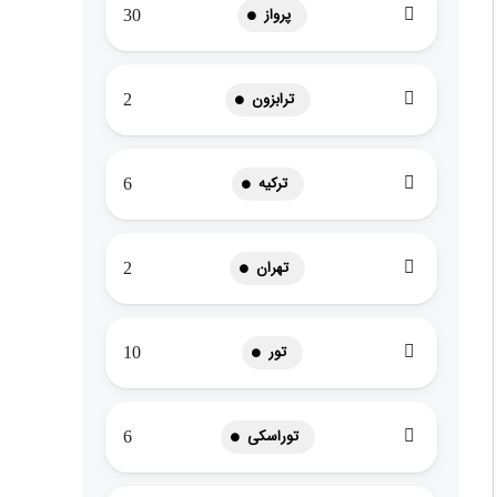
پرواز
30
ترابزون
2
ترکیه
6
تهران
2
تور
10
توراسکی
6