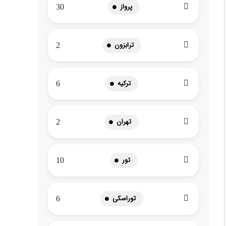
پرواز
30
ترابزون
2
ترکیه
6
تهران
2
تور
10
توراسکی
6