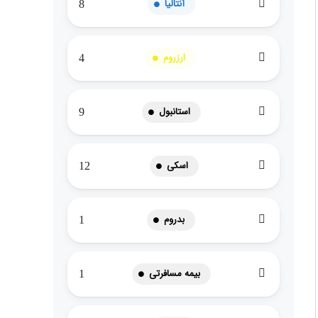
آنتالیا
8
ارزروم
4
استانبول
9
اسکی
12
بدروم
1
بیمه مسافرتی
1