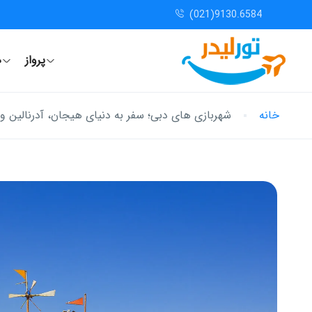
(021)9130.6584
پرواز
ه
خانه
شهربازی‌ های دبی؛ سفر به دنیای هیجان، آدرنالین و 