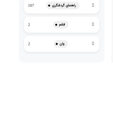
راهنمای گردشگری
107
قشم
2
وان
2