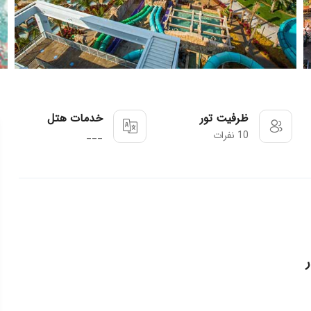
ظرفیت تور
خدمات هتل
10 نفرات
___