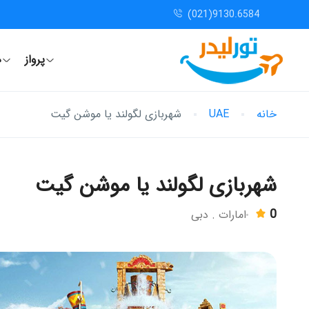
(021)9130.6584
پرواز
ه
خانه
UAE
شهربازی لگولند یا موشن گیت
شهربازی لگولند یا موشن گیت
0
امارات . دبی