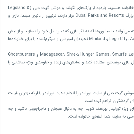
اگر به دنبال یک روز پر از هیجان، خلاقیت و سرگرمی برای تمام اعضای خانواده هستید، بازدید از پارک‌های لگولند و موشن گیت دبی (Legoland &
Motiongate Dubai) بهترین انتخاب است. این دو پارک که در مجموعه بزرگ Dubai Parks and Resorts قرار دارند، ترکیبی از دنیای سینما، بازی و
می‌توانند با میلیون‌ها قطعه لگو بازی کنند، وسایل خود را بسازند و از بیش
از ۴۰ بازی تعاملی لذت ببرند. بخش‌هایی مانند Lego City، Adventure، Imagination و Miniland تجربه‌ای آموزشی و سرگرم‌کننده را برای خانواده‌ها
در مقابل، پارک موشن گیت دبی با الهام از فیلم‌های معروف هالیوودی مانند Madagascar، Shrek، Hunger Games، Smurfs و Ghostbusters
 بازی پرهیجان استفاده کنید و نمایش‌های زنده و جلوه‌های ویژه تماشایی را
وشن گیت دبی از سایت تورلیدر را انجام دهید. تورلیدر با ارائه بهترین قیمت
ای گردشگران فراهم کرده است.
ای ویژه تورلیدر بهره‌مند شوید. چه به دنبال هیجان و ماجراجویی باشید و چه
املی به سلیقه همه اعضای خانواده است.