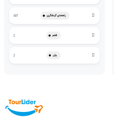
راهنمای گردشگری
107
قشم
2
وان
2