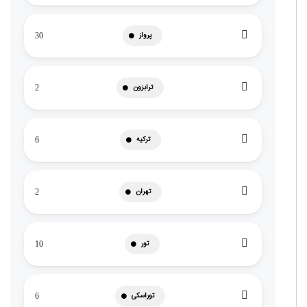
پرواز
30
ترابزون
2
ترکیه
6
تهران
2
تور
10
توراسکی
6