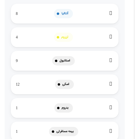
آنتالیا
8
ارزروم
4
استانبول
9
اسکی
12
بدروم
1
بیمه مسافرتی
1