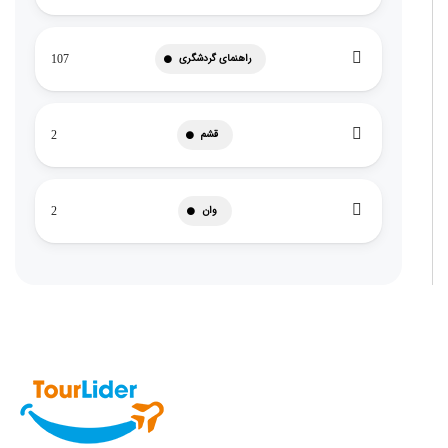
راهنمای گردشگری
107
قشم
2
وان
2