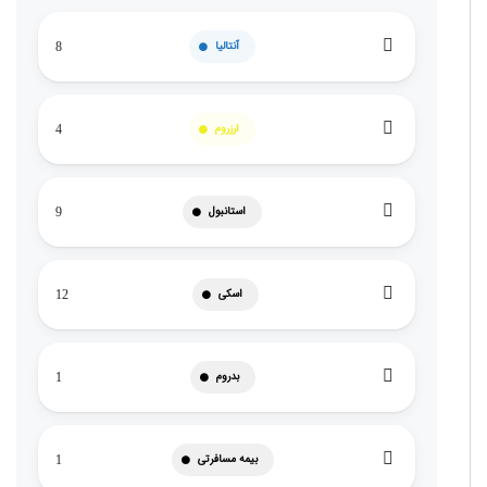
آنتالیا
8
ارزروم
4
استانبول
9
اسکی
12
بدروم
1
بیمه مسافرتی
1