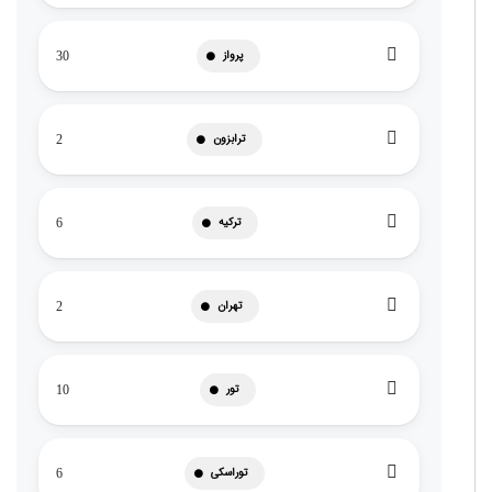
پرواز
30
ترابزون
2
ترکیه
6
تهران
2
تور
10
توراسکی
6