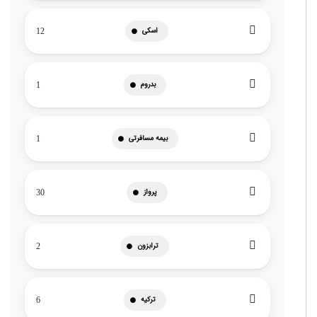
اسکی
12
بدروم
1
بیمه مسافرتی
1
پرواز
30
ترابزون
2
ترکیه
6