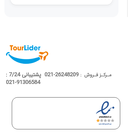
26248209-021 پشتیبانی 7/24 :
مـرکـز فـروش :
91306584-021