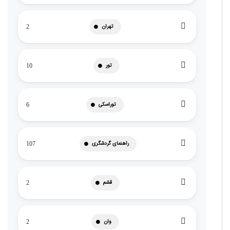
تهران
2
تور
10
توراسکی
6
راهنمای گردشگری
107
قشم
2
وان
2