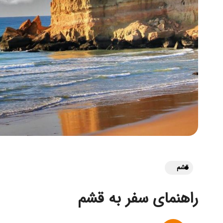
قشم
راهنمای سفر به قشم