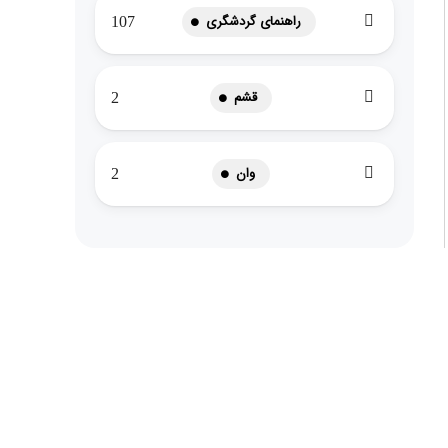
راهنمای گردشگری
107
قشم
2
وان
2