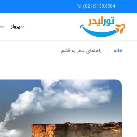
(021)9130.6584
پرواز
ه
خانه
راهنمای سفر به قشم