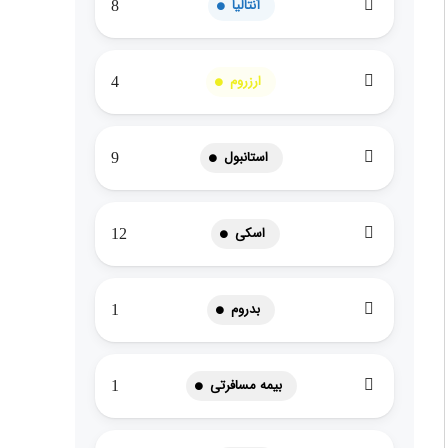
آنتالیا
8
ارزروم
4
استانبول
9
اسکی
12
بدروم
1
بیمه مسافرتی
1