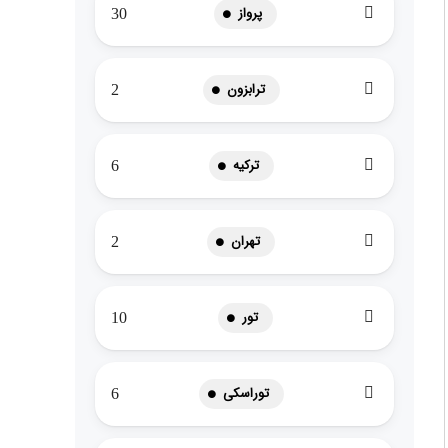
پرواز
30
ترابزون
2
ترکیه
6
تهران
2
تور
10
توراسکی
6