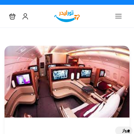
پرواز