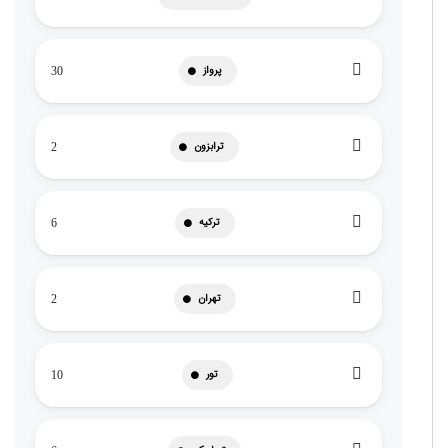
پرواز
30
ترابزون
2
ترکیه
6
تهران
2
تور
10