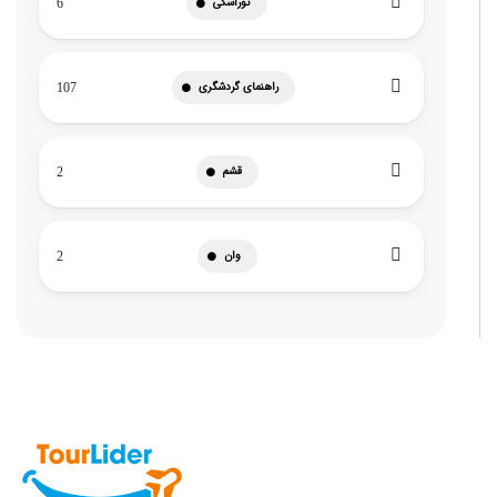
توراسکی
6
راهنمای گردشگری
107
قشم
2
وان
2