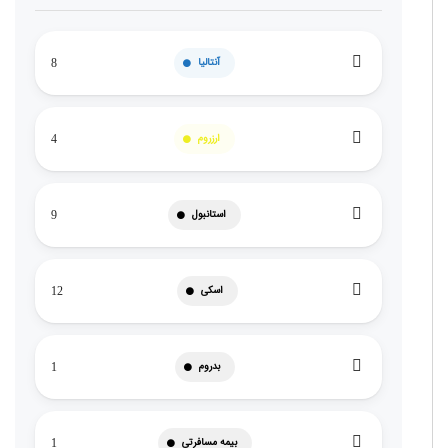
آنتالیا
8
ارزروم
4
استانبول
9
اسکی
12
بدروم
1
بیمه مسافرتی
1