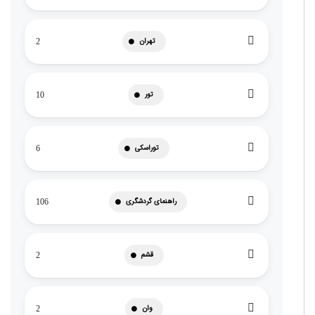
تهران
2
تور
10
توراسکی
6
راهنمای گردشگری
106
قشم
2
وان
2