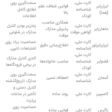
کارت ملی،
سخت‌گیری روی
ایران‌ایر
قوانین شفاف، نظم
شناسنامه
تطابق کامل
(هما)
بالا
کودک
اطلاعات
همکاری مناسب،
کارت ملی،
زمان‌بر بودن کنترل
ماهان‌ایر
پذیرش مدارک
گواهی موقت
مدارک در شلوغی
موقت
کارت ملی،
حساسیت زیاد روی
ایران‌ایرتور
اطلاع‌رسانی دقیق
شناسنامه
اشتباهات تایپی
کارت ملی،
کندی کنترل مدارک
قشم‌ایر
شناسنامه
مناسب خانواده‌ها
در برخی فرودگاه‌ها
کودک
کارت ملی،
سخت‌گیری روی
آسمان
انعطاف نسبی
شناسنامه
مدارک تاریخ‌گذشته
کنترل دستی و
کاسپین
کارت ملی
روند ساده
تأخیر در ساعات
پرتردد
حساسیت روی
زاگرس
کارت ملی
قوانین ساده