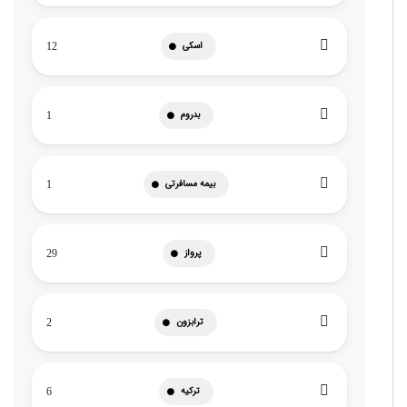
اسکی
12
بدروم
1
بیمه مسافرتی
1
پرواز
29
ترابزون
2
ترکیه
6