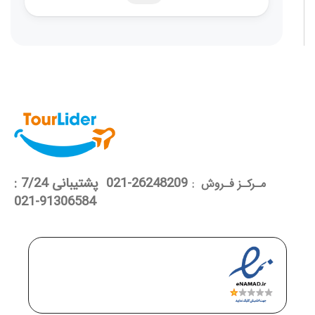
26248209-021 پشتیبانی 7/24 :
مـرکـز فـروش :
91306584-021