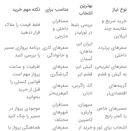
بهترین
نوع نیاز
مناسب برای
نکته مهم خرید
انتخاب
خرید سریع و
مسافران
بررسی بلیط
فقط قیمت را ملاک
مقایسه چند
داخلی و
در تورلیدر
قرار ندهید
ایرلاین
خارجی
ایران ایر،
سفرهای پرتردد
سفرهای کاری
برنامه پروازی مسیر
ماهان،
داخلی
و خانوادگی
را بررسی کنید
آسمان
سفرهای تفریحی
کیش ایر،
سفرهای
ظرفیت و ساعت
به کیش و قشم
قشم ایر
گردشگری
پرواز مهم است
قوانین کنسلی را
گزینه‌های
آتا، زاگرس،
سفرهای
قبل از خرید
اقتصادی‌تر
تابان
کم‌هزینه‌تر
بخوانید
سپهران،
مسافران
مسیرهای خاص
موجودی پرواز در
وارش،
شهرهای
یا کمتر رایج
مسیر را چک کنید
کاسپین
مختلف
انتخاب برای تور و
خرید از
سفرهای
هماهنگی پرواز با