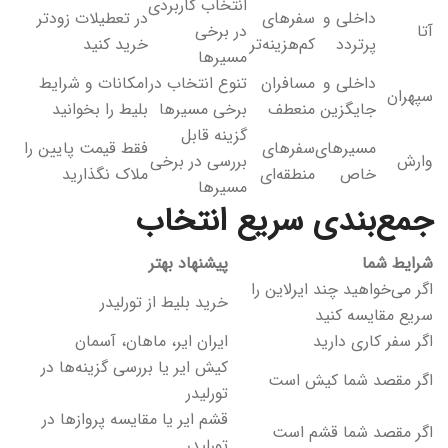
انتخاب کاربردی
داخلی و
سفرهای
در تعطیلات زودتر
آتا
در برخی
پرتردد
کم‌هزینه‌تر
خرید کنید
مسیرها
داخلی و
مسافران
تنوع انتخاب در
امکانات و شرایط
سپهران
جایگزین
منعطف
برخی مسیرها
بلیط را بخوانید
گزینه قابل
مسیرهای
سفرهای
فقط قیمت پایین را
وارش
بررسی در برخی
خاص
منطقه‌ای
ملاک نگذارید
مسیرها
جمع‌بندی سریع انتخاب
شرایط شما
پیشنهاد بهتر
اگر می‌خواهید چند ایرلاین را
خرید بلیط از تورلیدر
سریع مقایسه کنید
اگر سفر کاری دارید
ایران ایر، ماهان، آسمان
کیش ایر یا بررسی گزینه‌ها در
اگر مقصد شما کیش است
تورلیدر
قشم ایر یا مقایسه پروازها در
اگر مقصد شما قشم است
تورلیدر