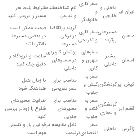
سفر کاری
داخلی و
نام شناخته‌شده
شرایط بلیط هر
ایران ایر
و
خارجی
و قدیمی
مسیر را بررسی کنید
خانوادگی
گزینه پرتقاضا
قیمت ممکن است
مسیرهای
سفر کاری
ماهان
در برخی
در بعضی مسیرها
پرتردد
و تفریحی
مسیرها
بالاتر باشد
سفرهای
پوشش کاربردی
بیشتر
ساعت و فرودگاه را
آسمان
شهری و
در مسیرهای
داخلی
دقیق چک کنید
کاری
داخلی
سفر به
مناسب برای
با زمان هتل
کیش ایر
گردشگری
کیش و
سفر تفریحی
هماهنگ شود
جنوب
سفر به
مناسب برای
ظرفیت مسیرهای
گردشگری
قشم ایر
قشم و
مسیرهای
شلوغ را زودتر بررسی
و تجاری
جنوب
جنوبی
کنید
سفر
قابل مقایسه در
قوانین بار و کنسلی
زاگرس
داخلی
اقتصادی‌تر
قیمت
مهم است