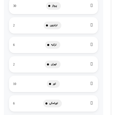
پرواز
30
ترابزون
2
ترکیه
6
تهران
2
تور
10
توراسکی
6