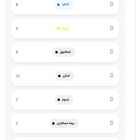
آنتالیا
8
ارزروم
4
استانبول
9
اسکی
12
بدروم
1
بیمه مسافرتی
1