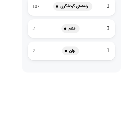
راهنمای گردشگری
107
قشم
2
وان
2