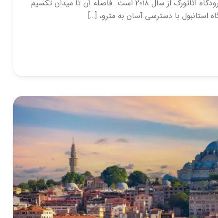
فرودگاه بین‌المللی در آرناووت‌کوی واقع شده و جایگزین فرودگاه آتاتورک از سال ۲۰۱۸ است. فاصله آن تا میدان تکسیم