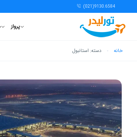
(021)9130.6584
پرواز
ه
خانه
دسته:
استانبول