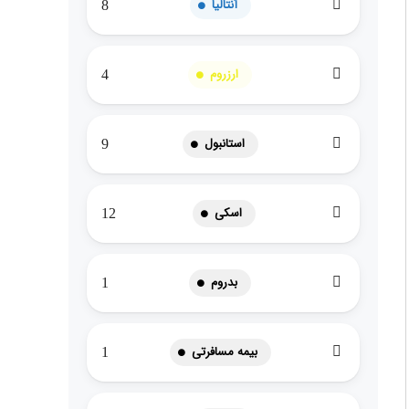
آنتالیا
8
ارزروم
4
استانبول
9
اسکی
12
بدروم
1
بیمه مسافرتی
1