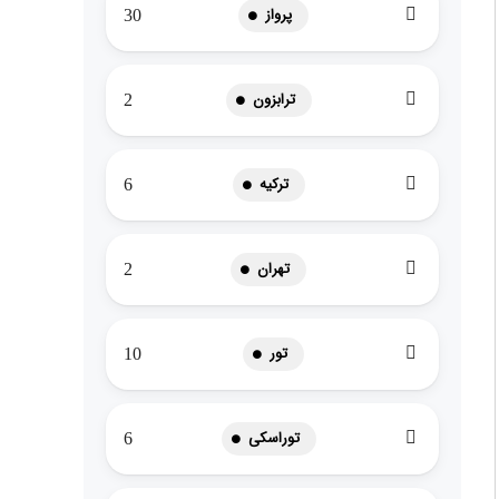
پرواز
30
ترابزون
2
ترکیه
6
تهران
2
تور
10
توراسکی
6