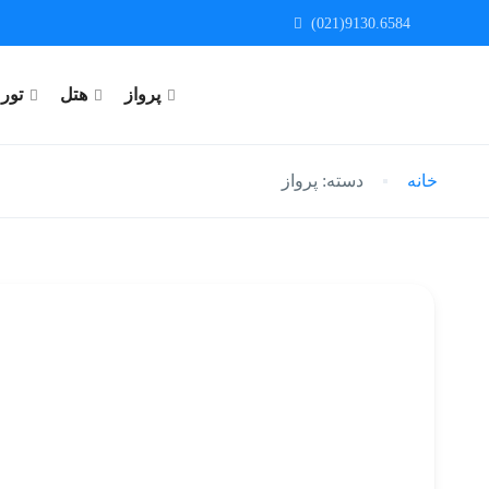
(021)9130.6584
پرواز
هتل
تور
خانه
دسته:
پرواز