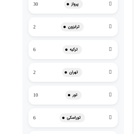
پرواز
30
ترابزون
2
ترکیه
6
تهران
2
تور
10
توراسکی
6