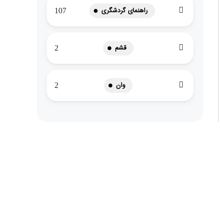
راهنمای گردشگری
107
قشم
2
وان
2