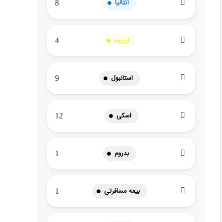
آنتالیا
8
ارزروم
4
استانبول
9
اسکی
12
بدروم
1
بیمه مسافرتی
1