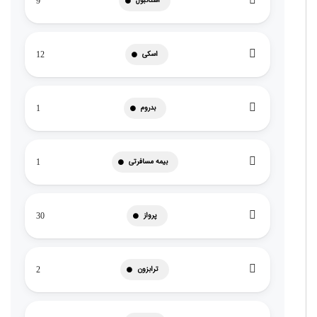
استانبول
9
اسکی
12
بدروم
1
بیمه مسافرتی
1
پرواز
30
ترابزون
2