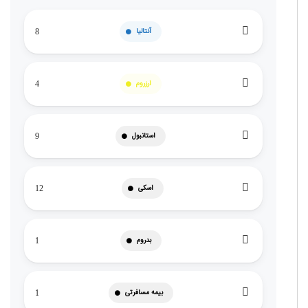
آنتالیا
8
ارزروم
4
استانبول
9
اسکی
12
بدروم
1
بیمه مسافرتی
1