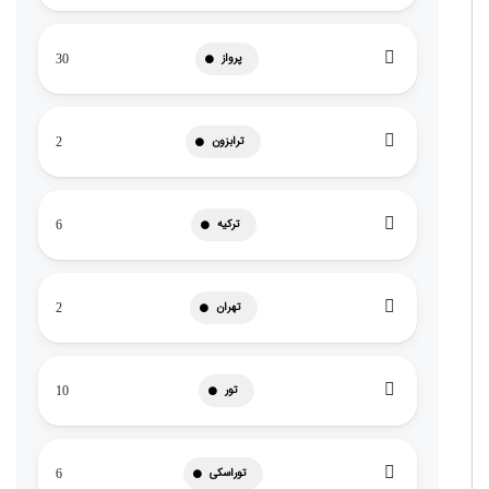
پرواز
30
ترابزون
2
ترکیه
6
تهران
2
تور
10
توراسکی
6