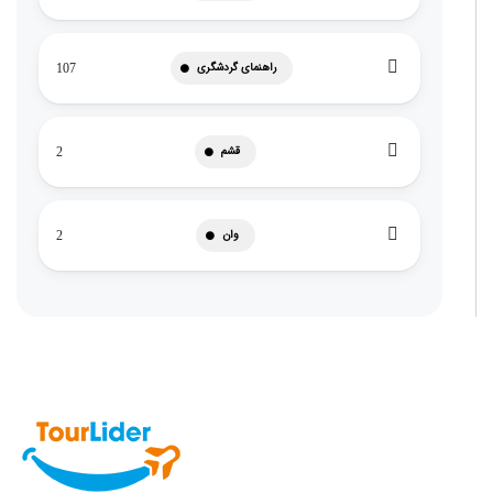
راهنمای گردشگری
107
قشم
2
وان
2