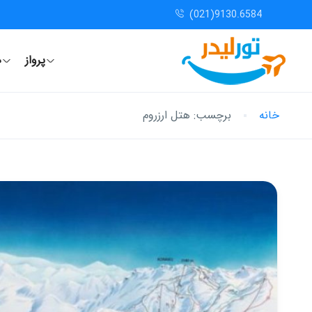
(021)9130.6584
پرواز
ه
خانه
برچسب:
هتل ارزروم