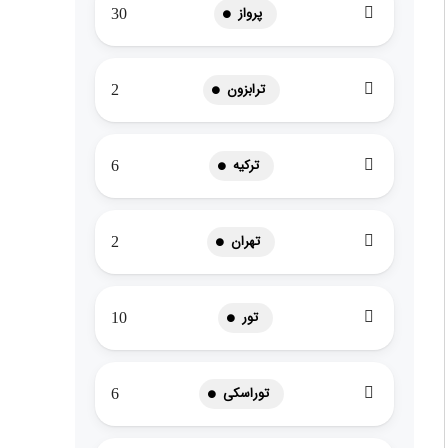
پرواز
30
ترابزون
2
ترکیه
6
تهران
2
تور
10
توراسکی
6