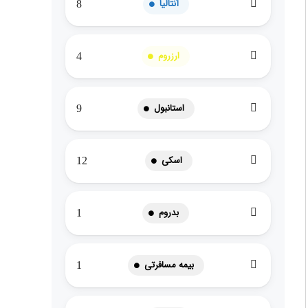
آنتالیا
8
ارزروم
4
استانبول
9
اسکی
12
بدروم
1
بیمه مسافرتی
1