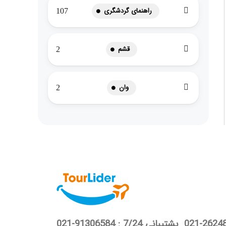
راهنمای گردشگری
107
قشم
2
وان
2