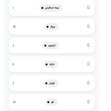
بیمه مسافرتی
1
پرواز
30
ترابزون
2
ترکیه
6
تهران
2
تور
10