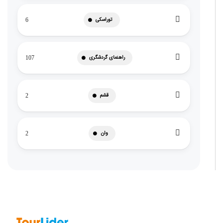
توراسکی
6
راهنمای گردشگری
107
قشم
2
وان
2