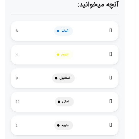
آنچه میخوانید:
آنتالیا
8
ارزروم
4
استانبول
9
اسکی
12
بدروم
1