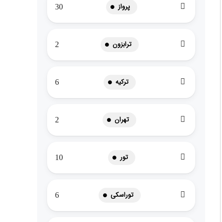
پرواز
30
ترابزون
2
ترکیه
6
تهران
2
تور
10
توراسکی
6