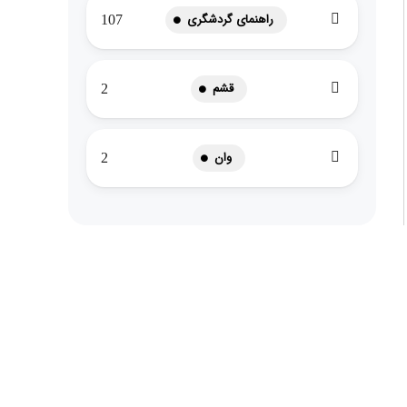
راهنمای گردشگری
107
قشم
2
وان
2