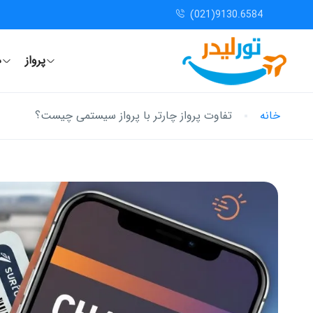
(021)9130.6584
پرواز
ه
خانه
تفاوت پرواز چارتر با پرواز سیستمی چیست؟