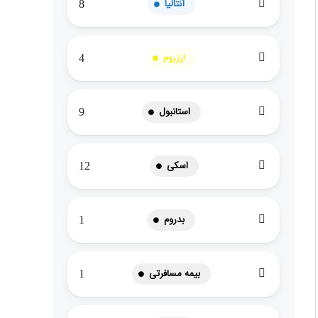
آنتالیا
8
ارزروم
4
استانبول
9
اسکی
12
بدروم
1
بیمه مسافرتی
1