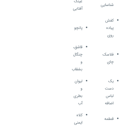
عینک
شناسایی
آفتابی
کفش
پیاده
پانچو
روی
قاشق،
فلاسک
چنگال
چای
و
بشقاب
یک
لیوان
دست
و
لباس
بطری
اضافه
آب
کلاه
قمقمه
ایمنی