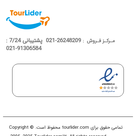
26248209-021 پشتیبانی 7/24 :
مـرکـز فـروش :
91306584-021
تمامی حقوق برای tourlider.com محفوظ است. Copyright ©