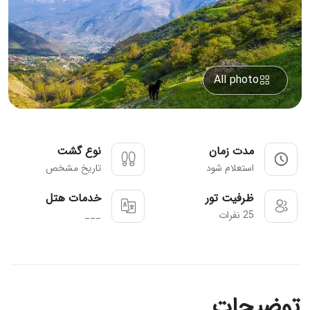
All photo
مدت زمان
نوع گشت
استعلام شود
تاریخ مشخص
ظرفیت تور
خدمات هتل
25 نفرات
___
توضیحات