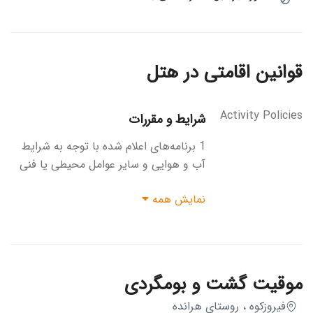
قوانین اقامتی در هتل
Activity Policies
شرایط و مقررات
1 برنامه‌های اعلام شده با توجه به شرایط
آب و هوایی و سایر عوامل محیطی یا فنی
قابل جابجایی است.2 جهت جلوگیری از
نمایش همه
آلودگی محیط زیست از آوردن هرگونه
ظروف یک‌بار مصرف خودداری فرمائید.3
لطفا با دقت کامل برنامه سفر، خدمات تور و
اطلاعات تکمیلی را مطالعه نموده و در مورد
هرگونه ابهام از دفتر اطلاعات لازم را دریافت
موقیت گشت و بومگردی
نمائید.4 جهت راحتی خود و همسفران با
فیروزکوه ، روستای هرانده
کوله یا چمدان مسافرتی حداکثر 15