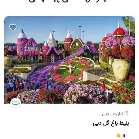
امارات . دبی
بلیط باغ گل دبی
0