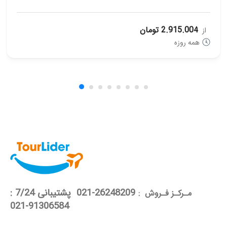
2.915.004 تومان
از
همه روزه
26248209-021 پشتیبانی 7/24 :
مـرکـز فـروش :
91306584-021