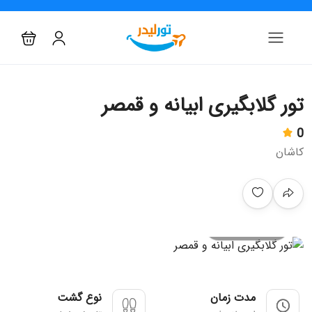
تور گلابگیری ابیانه و قمصر
0
کاشان
All photo
مدت زمان
نوع گشت