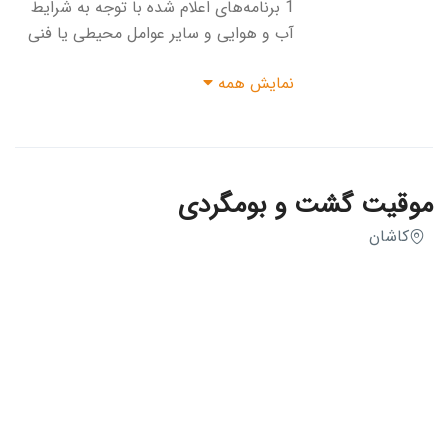
1 برنامه‌های اعلام شده با توجه به شرایط
آب و هوایی و سایر عوامل محیطی یا فنی
قابل جابجایی است.2 جهت جلوگیری از
نمایش همه
آلودگی محیط زیست از آوردن هرگونه
ظروف یک‌بار مصرف خودداری فرمائید.3
لطفا با دقت کامل برنامه سفر، خدمات تور و
اطلاعات تکمیلی را مطالعه نموده و در مورد
هرگونه ابهام از دفتر اطلاعات لازم را دریافت
موقیت گشت و بومگردی
نمائید.4 جهت راحتی خود و همسفران با
کاشان
کوله یا چمدان مسافرتی حداکثر 15
کیلوگرمی مسافرت نمائید.5 چیدمان صندلی
همسفران در وسیله نقلیه، بر اساس زمان
ثبت‌نام و تعداد افراد هر گروه صورت
می‌گیرد.6 رعایت قوانین و شئونات در طول
سفر طبق قوانین کشور مبدا الزامی می
باشد.