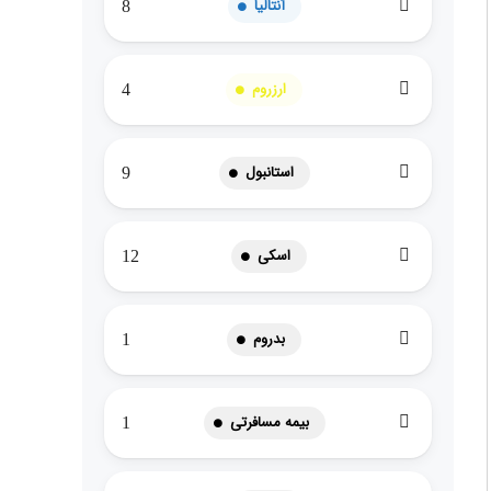
آنتالیا
8
ارزروم
4
استانبول
9
اسکی
12
بدروم
1
بیمه مسافرتی
1