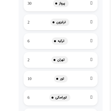
پرواز
30
ترابزون
2
ترکیه
6
تهران
2
تور
10
توراسکی
6