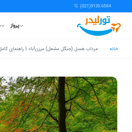
(021)9130.6584
پرواز
ه
خانه
مرداب هسل (جنگل مشعل) مرزن‌آباد | راهنمای کامل