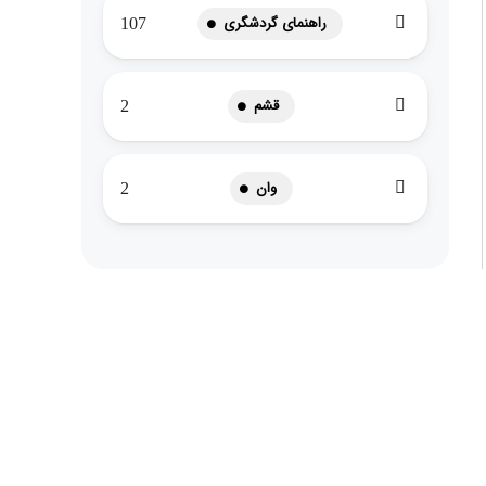
راهنمای گردشگری
107
قشم
2
وان
2