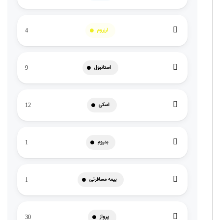
ارزروم
4
استانبول
9
اسکی
12
بدروم
1
بیمه مسافرتی
1
پرواز
30