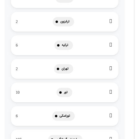
ترابزون
2
ترکیه
6
تهران
2
تور
10
توراسکی
6