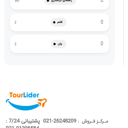
راهنمای گردشگری
107
قشم
2
وان
2
26248209-021 پشتیبانی 7/24 :
مـرکـز فـروش :