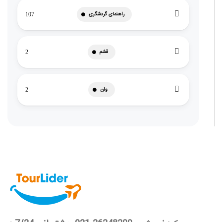
راهنمای گردشگری
107
قشم
2
وان
2