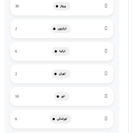
پرواز
30
ترابزون
2
ترکیه
6
تهران
2
تور
10
توراسکی
6