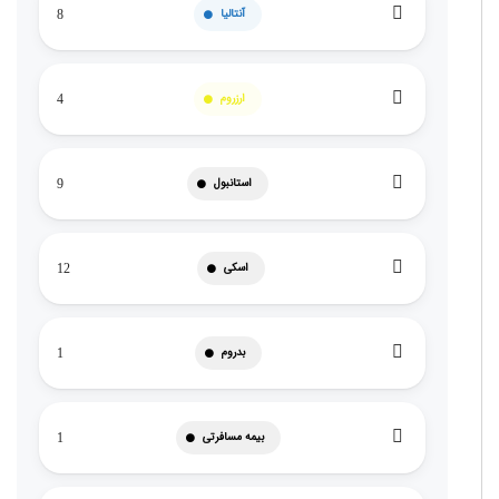
آنتالیا
8
ارزروم
4
استانبول
9
اسکی
12
بدروم
1
بیمه مسافرتی
1