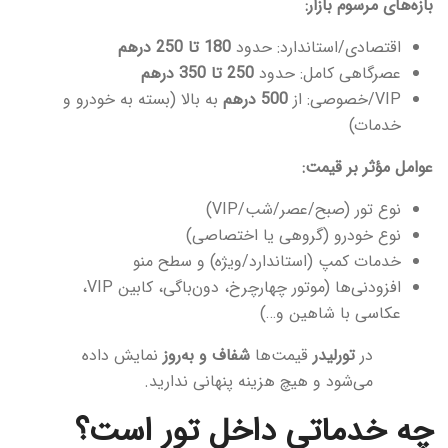
بازه‌های مرسوم بازار:
اقتصادی/استاندارد: حدود
180 تا 250 درهم
عصرگاهی کامل: حدود
250 تا 350 درهم
VIP/خصوصی: از
500 درهم
به بالا (بسته به خودرو و
خدمات)
عوامل مؤثر بر قیمت:
نوع تور (صبح/عصر/شب/VIP)
نوع خودرو (گروهی یا اختصاصی)
خدمات کمپ (استاندارد/ویژه) و سطح منو
افزودنی‌ها (موتور چهارچرخ، دون‌باگی، کابین VIP،
عکاسی با شاهین و…)
در
تورلیدر
قیمت‌ها
شفاف و به‌روز
نمایش داده
می‌شود و هیچ هزینه پنهانی ندارید.
چه خدماتی داخل تور است؟