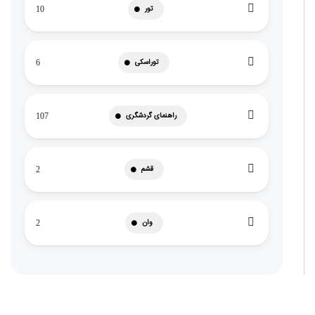
تور
10
توراسکی
6
راهنمای گردشگری
107
قشم
2
وان
2