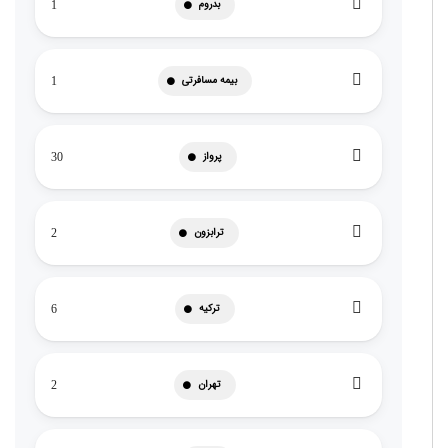
بدروم
1
بیمه مسافرتی
1
پرواز
30
ترابزون
2
ترکیه
6
تهران
2