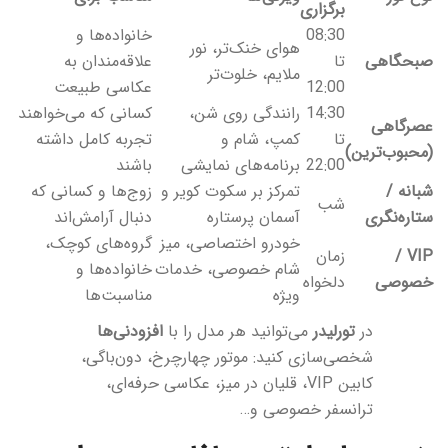
برگزاری
08:30
خانواده‌ها و
هوای خنک‌تر، نور
صبحگاهی
تا
علاقه‌مندان به
ملایم، خلوت‌تر
12:00
عکاسی طبیعت
14:30
رانندگی روی شن،
کسانی که می‌خواهند
عصرگاهی
تا
کمپ، شام و
تجربه کامل داشته
(محبوب‌ترین)
22:00
برنامه‌های نمایشی
باشند
شبانه /
تمرکز بر سکوت کویر و
زوج‌ها و کسانی که
شب
ستاره‌نگری
آسمان پرستاره
دنبال آرامش‌اند
خودرو اختصاصی، میز
گروه‌های کوچک،
VIP /
زمان
شام خصوصی، خدمات
خانواده‌ها و
خصوصی
دلخواه
ویژه
مناسبت‌ها
در
تورلیدر
می‌توانید هر مدل را با
افزودنی‌ها
شخصی‌سازی کنید: موتور چهارچرخ، دون‌باگی،
کابین VIP، قلیان در میز، عکاسی حرفه‌ای،
ترانسفر خصوصی و…