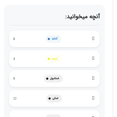
آنچه میخوانید:
آنتالیا
8
ارزروم
4
استانبول
9
اسکی
12