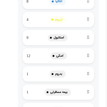
آنتالیا
8
ارزروم
4
استانبول
9
اسکی
12
بدروم
1
بیمه مسافرتی
1