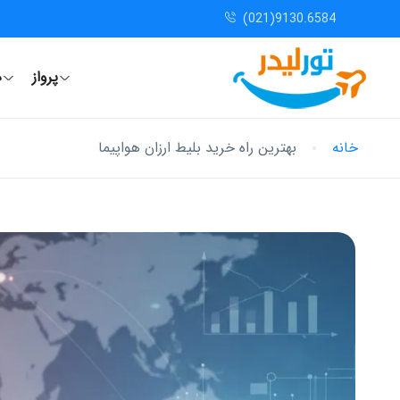
(021)9130.6584
پرواز
ه
خانه
بهترین راه خرید بلیط ارزان هواپیما