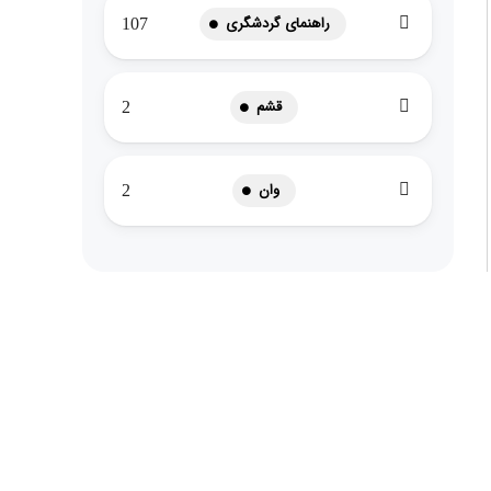
راهنمای گردشگری
107
قشم
2
وان
2