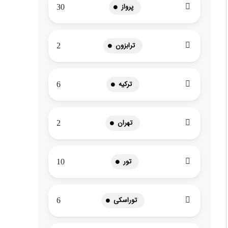
پرواز
30
ترابزون
2
ترکیه
6
تهران
2
تور
10
توراسکی
6