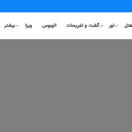
تل
تور
گشت و تفریحات
اتوبوس
ویزا
بیشتر