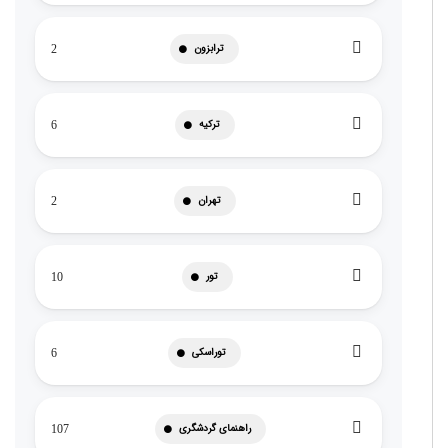
ترابزون
2
ترکیه
6
تهران
2
تور
10
توراسکی
6
راهنمای گردشگری
107