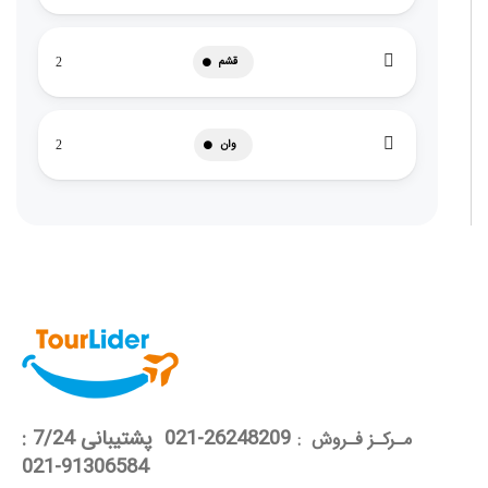
قشم
2
وان
2
26248209-021 پشتیبانی 7/24 :
مـرکـز فـروش :
91306584-021