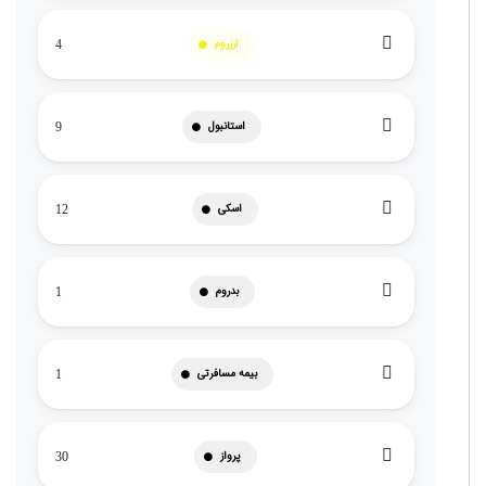
ارزروم
4
استانبول
9
اسکی
12
بدروم
1
بیمه مسافرتی
1
پرواز
30