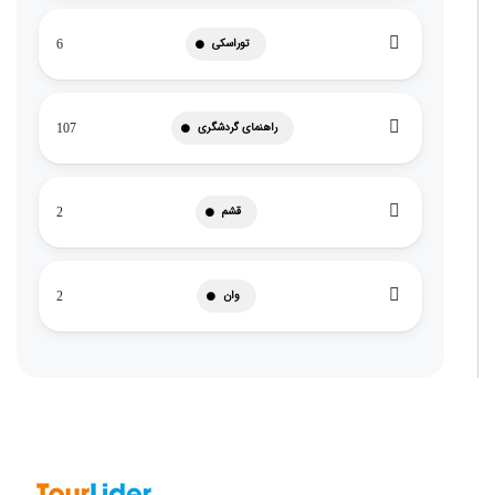
توراسکی
6
راهنمای گردشگری
107
قشم
2
وان
2