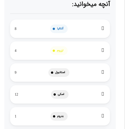
آنچه میخوانید:
آنتالیا
8
ارزروم
4
استانبول
9
اسکی
12
بدروم
1