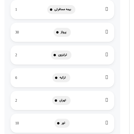
بیمه مسافرتی
1
پرواز
30
ترابزون
2
ترکیه
6
تهران
2
تور
10