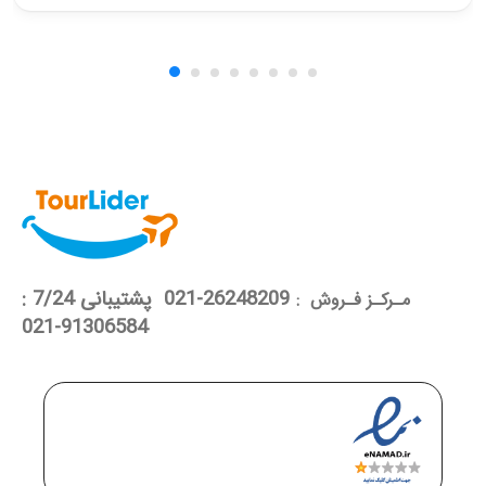
26248209-021 پشتیبانی 7/24 :
مـرکـز فـروش :
91306584-021