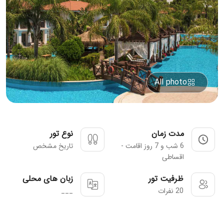
All photo
مدت زمان
نوع تور
6 شب و 7 روز اقامت -
تاریخ مشخص
اقساطی
ظرفیت تور
زبان های محلی
20 نفرات
___