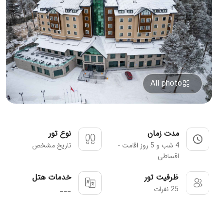
All photo
مدت زمان
نوع تور
4 شب و 5 روز اقامت -
تاریخ مشخص
اقساطی
ظرفیت تور
خدمات هتل
25 نفرات
___