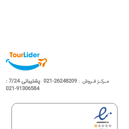
26248209-021 پشتیبانی 7/24 :
مـرکـز فـروش :
91306584-021