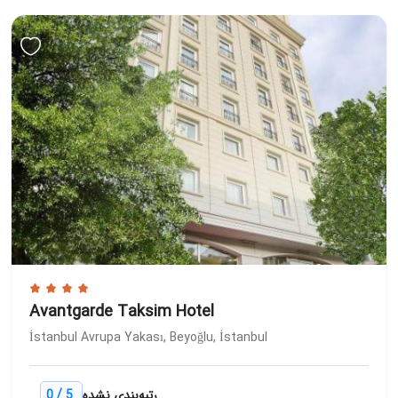
Avantgarde Taksim Hotel
İstanbul Avrupa Yakası, Beyoğlu, İstanbul
/
0
5
رتبه‌بندی نشده