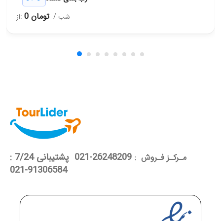
0 تومان
از:
/ شب
26248209-021 پشتیبانی 7/24 :
مـرکـز فـروش :
91306584-021