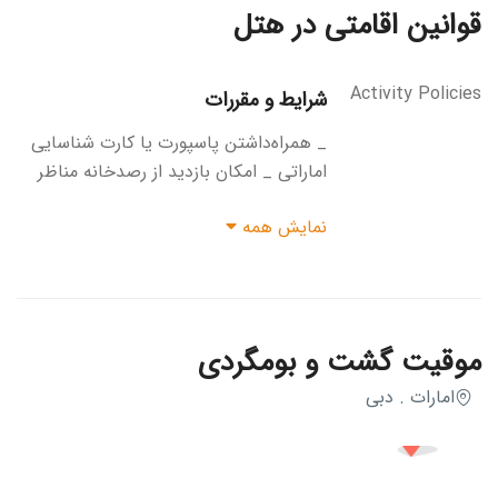
قوانین اقامتی در هتل
Activity Policies
شرایط و مقررات
_ همراه‌داشتن پاسپورت یا کارت شناسایی
اماراتی _ امکان بازدید از رصدخانه مناظر
آسمان فقط برای کودکان بزرگ‌تر از ۳ سال
نمایش همه
نیاز به رضایت و همراهی والدین برای افراد
کوچک‌تر از ۱۸ سال _ امکان استفاده از
سرسره شیشه ای دبی فقط برای افراد ۱۲ تا
۶۵ساله _ قد مجاز ۱۳۰ تا ۲۱۰ سانتی‌متر
برای استفاده از سرسره شیشه‌ای _ استفاده
موقیت گشت و بومگردی
از لباس‌های راحت و کفش هایی که
امارات . دبی
انگشتان پا پوشیده باشند _ صحبت با
مسئولان بخش‌های تفریحی اسکای ویو
در‌صورت ابتلا به بیماری یا مشکلی خاص