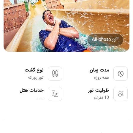
All photo
مدت زمان
نوع گشت
همه روزه
تور روزانه
ظرفیت تور
خدمات هتل
10 نفرات
___