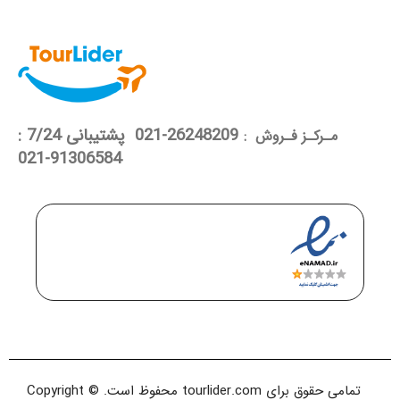
26248209-021 پشتیبانی 7/24 :
مـرکـز فـروش :
91306584-021
تمامی حقوق برای tourlider.com محفوظ است. Copyright ©